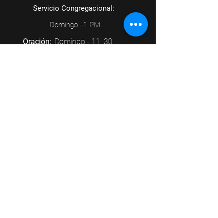
Servicio Congregacional:
Domingo - 1 PM
Oración:
Domingo - 11: 30
AM
Kasa Koinonia:
Lunes - 7:30 PM
Discipulado:
Martes - 7:00 PM
Clase de Musica:
Miércoles - 6:00 PM
Estudio Biblico:
Miércoles - 7:00
PM