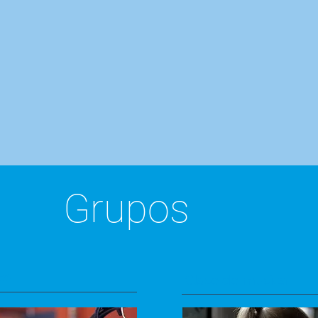
Grupos
es
Clase de musica