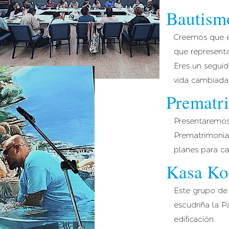
Bautism
Creemos que e
que representa
Eres un seguid
vida cambiada 
Prematr
Presentaremos 
Prematrimonial 
planes para ca
Kasa Ko
Este grupo de 
escudriña la P
edificación.