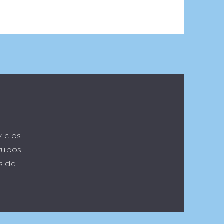
icios
grupos
s de