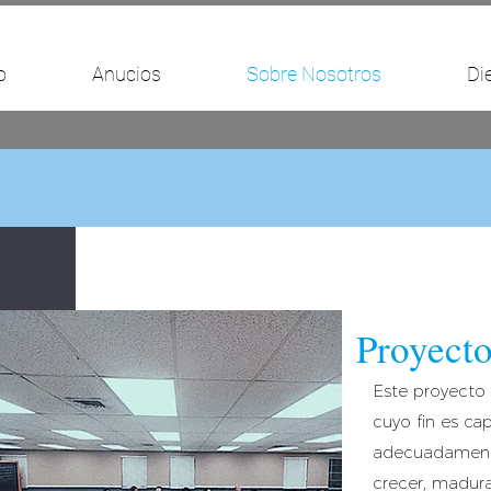
o
Anucios
Sobre Nosotros
Di
Proyect
Este proyecto
cuyo fin es cap
adecuadamente 
crecer, madura